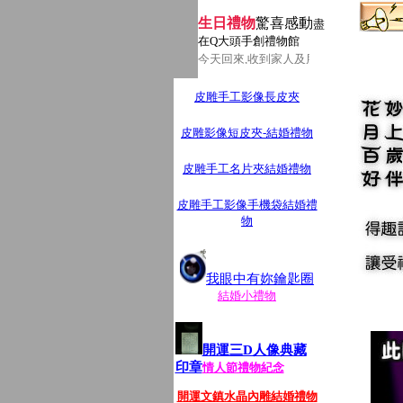
生日禮物
驚喜感動
盡
在Q大頭手創禮物館
今天回來,收到家人及朋友送的生日人物Q
皮雕手工影像長皮夾
皮雕影像短皮夾-結婚禮物
皮雕手工名片夾結婚禮物
皮雕手工影像手機袋結婚禮
物
我眼中有妳鑰匙圈
結婚小禮物
開運三D人像典藏
印章
情人節禮物紀念
開運文鎮水晶內雕結婚禮物