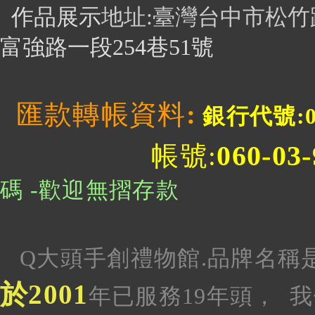
作品展示
地址
:臺灣台中市松竹
富強路一段254巷51號
匯款轉帳資料
:
銀行代號:0
060-03
帳號:
碼 -歡迎無摺存款
Q大頭手創禮物館.品牌名稱
於2001
年已服務19年頭
， 