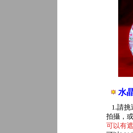
水
1.請挑
拍攝，或
可以有