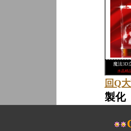
魔法3D
水晶精
回Q
製化