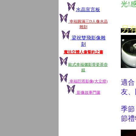
光!
水晶宣言板
幸福圓滿三D人像水晶
另
雕刻
梁祝雙飛影像雕
刻
魔法立體人像誓約之書
歐式幸福儷影骨瓷茶壺
組
適合
幸福巨塔影像(大立燈)
友、
影像故事門簾
季節
節禮
了