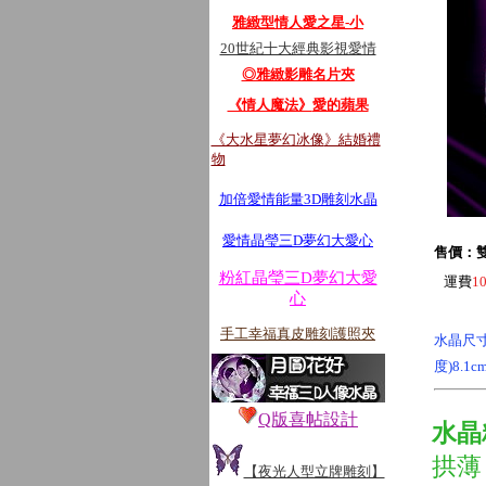
雅緻型情人愛之星-小
20世紀十大經典影視愛情
◎雅緻影雕名片夾
《情人魔法》
愛的蘋果
《大
水星夢幻冰像
》結婚禮
物
加倍愛情能量3D雕刻水晶
愛情
晶瑩三D夢幻大愛心
售價：雙
粉紅晶瑩三D夢幻大愛
運費
1
心
手工幸福真皮雕刻護照夾
水晶尺寸
度)8.1
Q版喜帖設計
水晶
拱薄
【夜光人型立牌雕刻】