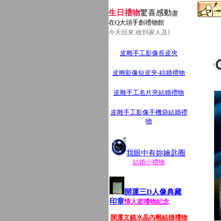
生日禮物
驚喜感動
盡
在Q大頭手創禮物館
今天回來,收到家人及朋友送的生日人物Q
皮雕手工影像長皮夾
皮雕影像短皮夾-結婚禮物
皮雕手工名片夾結婚禮物
皮雕手工影像手機袋結婚禮
物
我眼中有妳鑰匙圈
結婚小禮物
開運三D人像典藏
印章
情人節禮物紀念
開運文鎮水晶內雕結婚禮物