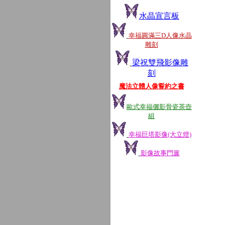
水晶宣言板
幸福圓滿三D人像水晶
雕刻
梁祝雙飛影像雕
刻
魔法立體人像誓約之書
歐式幸福儷影骨瓷茶壺
組
幸福巨塔影像(大立燈)
影像故事門簾