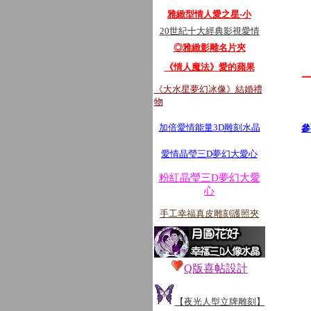
雅緻型情人愛之星-小
20世紀十大經典影視愛情
◎雅緻影雕名片夾
《情人魔法》
愛的蘋果
《大
水星夢幻冰像
》結婚禮
物
加倍愛情能量3D雕刻水晶
參
愛情
晶瑩三D夢幻大愛心
粉紅晶瑩三D夢幻大愛
心
手工幸福真皮雕刻護照夾
Q版喜帖設計
【夜光人型立牌雕刻】