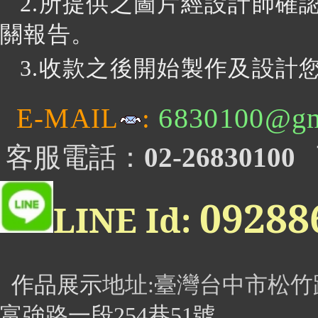
2.所提供之圖片經設計師確
關報告。
3
.收款之後開始製作及設計您
6830100@gm
E-MAIL
:
客服電話：
02-26830100
0928
LINE Id:
作品展示
地址
:臺灣台中市松竹
富強路一段254巷51號