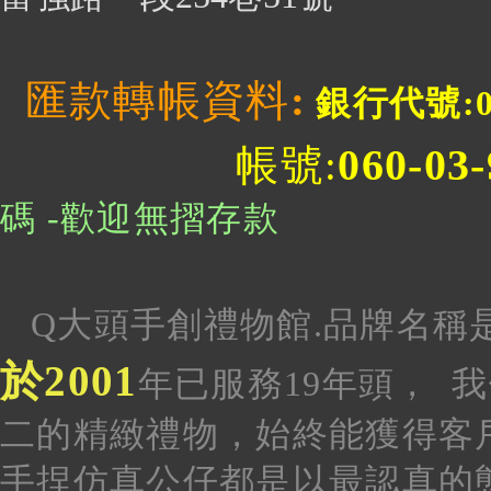
匯款轉帳資料
:
銀行代號:0
060-03
帳號:
碼 -歡迎無摺存款
Q大頭手創禮物館.品牌名稱
於2001
年已服務19年頭
， 
二的精緻禮物，始終能獲得客
手捏仿真
公仔都是以最認真的