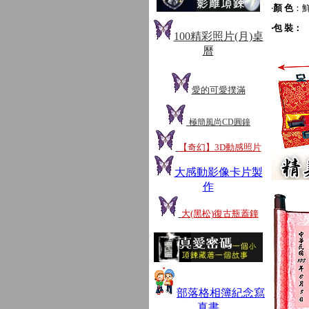
‧
顏 色
：
‧包 裝：
100精彩照片(月)桌
曆
愛的可愛撲滿
極簡風尚
CD
圓鐘
【奇幻】3D動感照片
大感動影像卡片製
作
大(黑松)復古瓶蓋鐘
部落格相簿紀念寫
真書