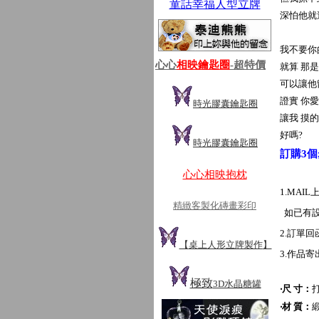
童話幸福人型立牌
深怕他就
我不要你
心心
相映鑰匙圈
-超特價
就算 那
可以讓他
證實 你
時光膠囊鑰匙圈
讓我 摸的
好嗎?
時光膠囊鑰匙圈
訂購3個
心心相映抱枕
1.MA
精緻客製化磚畫彩印
如已有設
2.訂單
【
桌上人形立牌製作
】
3.作品寄
極致
3D水晶糖罐
‧尺 寸：
打
‧材 質：