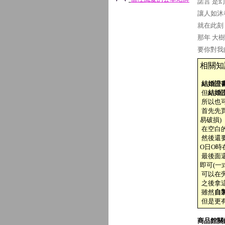
諾言 是
讓人如沐
就在此刻
那年 大
要你對我
相關知
結婚證
但
結婚
所以也
首先先買
易破損)
在空白的
然後還要
O日O時
最後面還
即可(一式
可以在旁
之後拿
雖然
自
但是更
商品館關