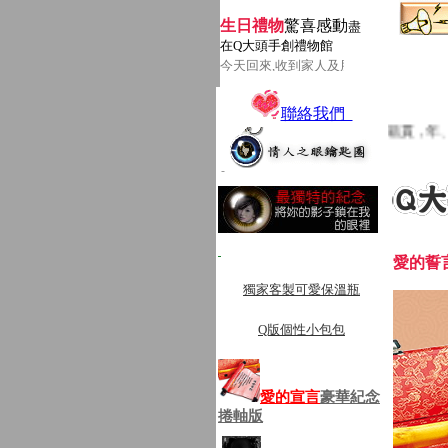
生日禮物
驚喜感動
盡
在Q大頭手創禮物館
今天回來,收到家人及朋友送的生日人物Q
聯絡我們
的內容都是統一，必須要有新郎及新娘出生年、月、日、籍貫，年、月、日、時
愛的誓
獨家客製可愛保溫瓶
Q版個性小包包
愛的宣言
豪華紀念
捲軸版