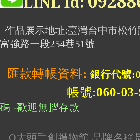
0928
LINE Id:
作品展示
地址
:臺灣台中市松竹
富強路一段254巷51號
匯款轉帳資料
:
銀行代號:0
060-03
帳號:
碼 -歡迎無摺存款
Q大頭手創禮物館.品牌名稱