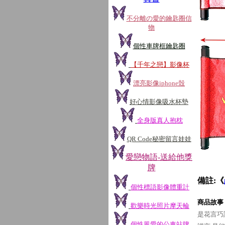
不分離の愛的鑰匙圈信
物
個性車牌框鑰匙圈
【千年之戀】影像杯
漂亮影像iphone殼
好心情影像吸水杯墊
全身版真人抱枕
QR Code秘密留言娃娃
愛戀物語-送給他獎
牌
備註:《
個性標語影像體重計
商品故事
歡樂時光照片摩天輪
是花言巧
個性風愛的公車站牌