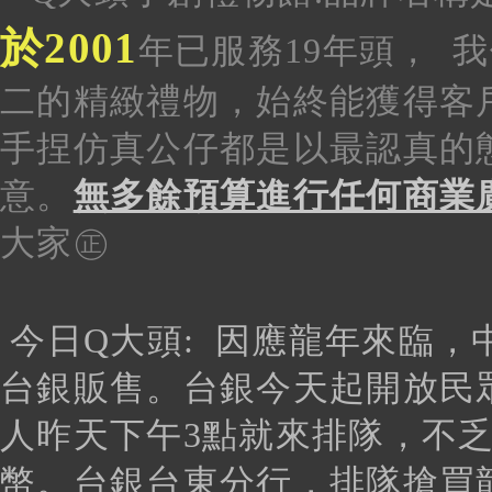
於2001
年已服務19年頭
， 
二的精緻禮物，始終能獲得客
手捏仿真
公仔都是以最認真的
意。
無多餘預算進行任何商業
大家㊣
今日Q大頭:
因應龍年來臨，
台銀販售。台銀今天起開放民
人昨天下午3點就來排隊，不
幣。台銀台東分行，排隊搶買