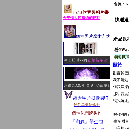
售價：
N
8x12吋客製相片書
今年情人節禮物的感動
快遞運
個性照片魔術方塊
產品規
粉の特
特別叮
沖印照片--的
豪華新革命
關於
：
甜言與密
我不清楚
冰鑽3D萬年玫瑰花(豪華)
但我深深
那甜言蜜
超大
照片拼圖製作
讓我沉溺
迷你畢業紀念冊
個性化門牌製作
噓~!別
『淘氣』學生包
儘管 甜
但我抓不