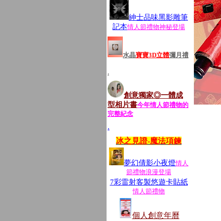
紳士品味黑影雕筆
記本
情人節禮物神秘登場
水晶
寶寶3D立體
彌月禮
.
創意獨家◎一體成
型相片書
今年情人節禮物的
完整紀念
.
冰之見證-魔法項鍊
夢幻倩影小夜燈
情人
節禮物浪漫登場
7彩雷射客製悠遊卡貼紙
情人節禮物
個人創意年曆