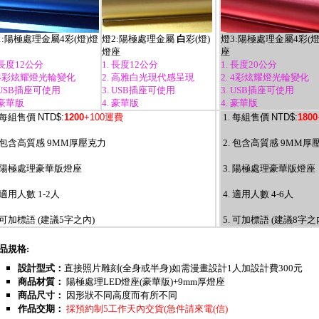
1:陽極處理金屬4彩(燈)燈
燈2:陽極處理金屬
白
彩(燈)
燈3:陽極處理金屬4彩(燈
燈座
座
 長度12公分
1. 長度12公分
1. 長度20公分
. 4彩炫耀燈光輪變化
2. 高雅白光現代感呈現
2. 4彩炫耀燈光輪變化
. USB插座可使用
3. USB插座可使用
3. USB插座可使用
 豪華版
4. 豪華版
4. 豪華版
. 每組售價
NTD$:
1200
+100運費
1. 每組售價
NTD$:
1800
. 包含高質感 9MM厚壓克力
2. 包含高質感 9MM厚
. 陽極處理豪華版燈座
3. 陽極處理豪華版燈座
 適用人數 1-2人
4. 適用人數 4-6人
. 可加標語 (建議5字之內)
5. 可加標語 (建議8字之
品規格:
設計型式：
直接照片雕刻(全身或半身)如需漫畫設計1人加設計費300元
商品材質：
陽極處理LED燈座(豪華版)+9mm厚燈座
商品尺寸：
因形狀不同高度而有所不同
作品交期：
採預約制5工作天內交貨(急件請來電(信)