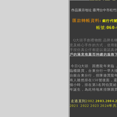
作品展示
地址
:臺灣台中市松竹
匯款轉帳資料
:
銀行代號:
060-
帳號:
Q大頭手創禮物館.品牌名
意及精心手作的方式，使用
手捏仿真
公仔都是以最認真
戶的滿意推薦而持續的服務
今日Q大頭:
因應龍年來臨
臨櫃購買，台東分行一早大
台銀台東分行，排隊搶買龍年
有人雖然排在150號後面，
個小時，排在第3名阿伯買
年誕生，為此特地來排隊購
走過直到
2002.
2003.2004.
2021 2022 2023 2
基