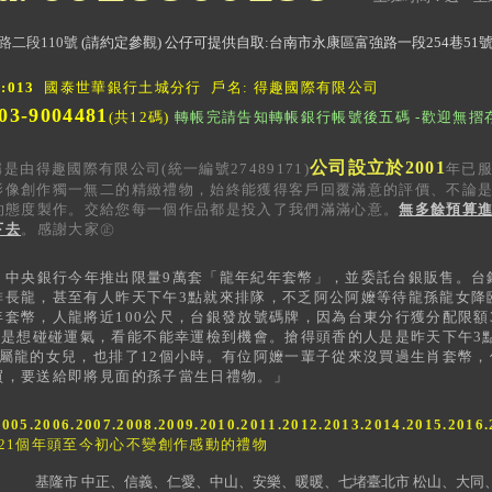
路二段110號
(請約定參觀) 公仔可提供自取:台南市永康區富強路一段254巷51
013
國泰世華銀行土城分行
戶名:
得趣國際有限公司
03-9004481
(共12碼)
轉帳完請告知轉帳銀行帳號後五碼 -歡迎無摺
公司設立於2001
稱
是由得趣國際有限公司(統一編號27489171)
年已服
影像創作獨一無二的精緻禮物，始終能獲得客戶回覆滿意的
評價、不論
的態度製作。交給您每一個作品都是投入了我們滿滿心意。
無多餘預算
下去
。感謝大家㊣
，中央銀行今年推出限量9萬套「龍年紀年套幣」，並委託台銀販售。台
排長龍，甚至有人昨天下午3點就來排隊，不乏阿公阿嬤等待龍孫龍女降
套幣，人龍將近100公尺，台銀發放號碼牌，因為台東分行獲分配限額3
還是想碰碰運氣，看能不能幸運檢到機會。搶得頭香的人是是昨天下午3
給屬龍的女兒，也排了12個小時。有位阿嬤一輩子從來沒買過生肖套幣
買，要送給即將見面的孫子當生日禮物。
」
2005.2006.2007.2008.2009.2010.2011.2012.2013.
2014.2015.
2016.
024年共21個年頭至今初心不變創作感動的禮物
隆市 中正、信義、仁愛、中山、安樂、暖暖、七堵臺北市 松山、大同、內湖