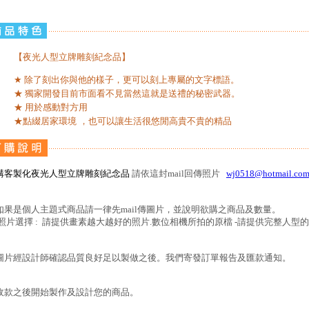
【夜光人型立牌雕刻紀念品】
★
除了刻出你與他的樣子，更可以刻上專屬的文字標語。
★ 獨家開發目前市面看不見
當然這就是送禮的秘密武器。
★ 用於感動對方用
★
點綴居家環境
，也可以讓生活很悠閒高貴不貴的精品
購客製化夜光人型立牌雕刻紀念品
請依這封mail回傳照片
wj0518@hotmail.co
.如果是個人主題式商品請一律先mail傳圖片，並說明欲購之商品及數量。
照片選擇 : 請提供畫素越大越好的照片.數位相機所拍的原檔 -請提供完整人型
.圖片經設計師確認品質良好足以製做之後。我們寄發訂單報告及匯款通知。
.收款之後開始製作及設計您的商品。