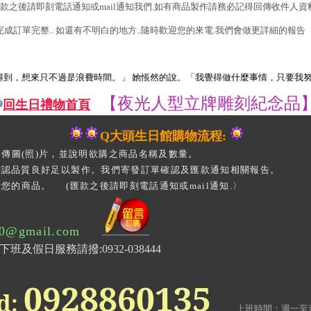
匯款之後請即刻電話通知或mail通知我們.如有商品製作請務必記得回傳收件人資料.姓
完成訂單完整.. 如還有不明白的地方..隨時歡迎您的來電.我們會做更詳細的報告
來只不過是浪費時間。」 她悵然的說。「我覺得做什麼事情，只要我努力，都
【夜光人型立牌雕刻紀念品
回生日禮物首頁
Q大頭生日館購物流程:
il傳圖(照)片，並說明欲購之商品名稱及數量。
確認品質良好足以製作。我們寄發訂單確認及匯款通知相關報告。
您的商品。 (匯款之後請即刻電話通知或mail通知.〉
0@gmail.com
下班及假日服務請撥:0932-038444
0928860135
d:
上班時間：週一至