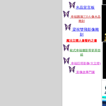
水晶宣言板
幸福圓滿三D人像水晶
雕刻
梁祝雙飛影像雕
刻
魔法立體人像誓約之書
歐式幸福儷影骨瓷茶壺
組
幸福巨塔影像(大立燈)
影像故事門簾