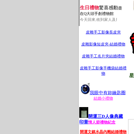
生日禮物
驚喜感動
盡
在Q大頭手創禮物館
今天回來,收到家人及朋友送的生
皮雕手工影像長皮夾
皮雕影像短皮夾-結婚禮物
皮雕手工名片夾結婚禮物
皮雕手工影像手機袋結婚禮
物
星
我眼中有妳鑰匙圈
結婚小禮物
開運三D人像典藏
印章
情人節禮物紀念
開運文鎮水晶內雕結婚禮物