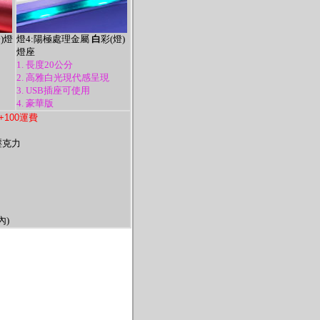
)燈
燈4:陽極處理金屬
白
彩(燈)
燈座
1. 長度20公分
2. 高雅白光現代感呈現
3. USB插座可使用
4. 豪華版
+100運費
壓克力
內)