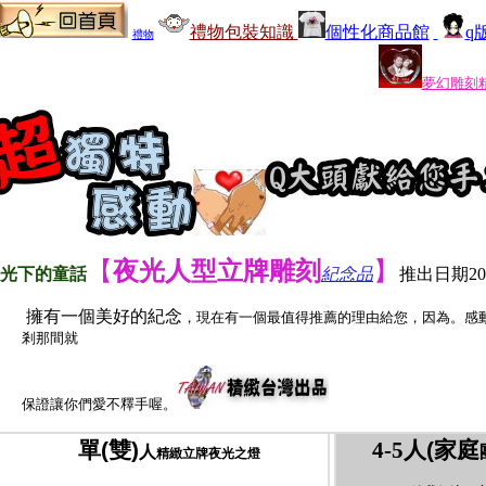
禮物包裝知識
個性化商品館
q
禮物
日人物Q版繪....大感動.語言貧乏的我不知道還能用什麼文字表達我的感激之情
夢幻雕刻
【
夜光人型立牌雕刻
】
光下的童話
紀念品
推出日期20
擁有一個美好的紀念
，現在有一個最值得推薦的理由給您，因為。感
剎那間就
保證讓你們愛不釋手喔。
單
(
雙
)
4-5人
(家庭
人
精緻立牌夜光之燈