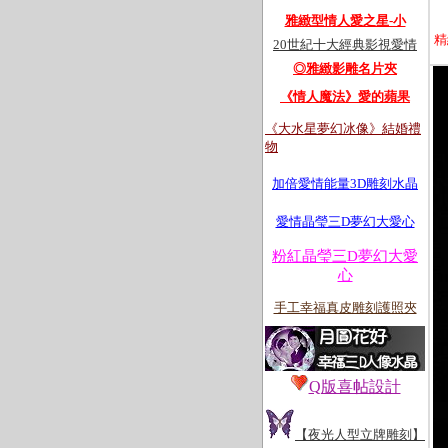
雅緻型情人愛之星-小
精
20世紀十大經典影視愛情
◎雅緻影雕名片夾
《情人魔法》
愛的蘋果
《大
水星夢幻冰像
》結婚禮
物
加倍愛情能量3D雕刻水晶
愛情
晶瑩三D夢幻大愛心
粉紅晶瑩三D夢幻大愛
心
手工幸福真皮雕刻護照夾
Q版喜帖設計
【夜光人型立牌雕刻】