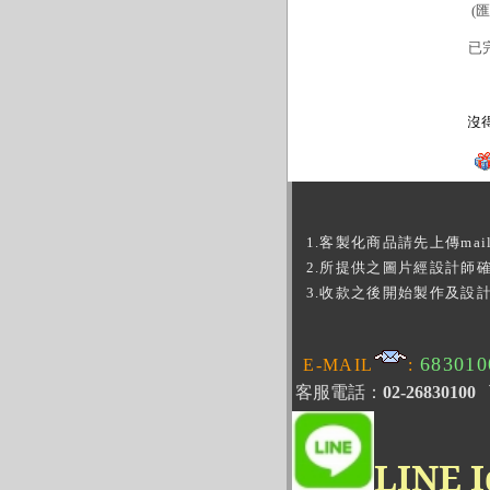
(
已
，留下的
紀念品
可多呢。 「走了那麼多年感情路，分手了，什麼也沒得到，想
1.客製化商品請先上傳ma
2.所提供之圖片經設計師
3
.收款之後開始製作及設計
683010
E-MAIL
:
客服電話：
02-26830100
LINE I