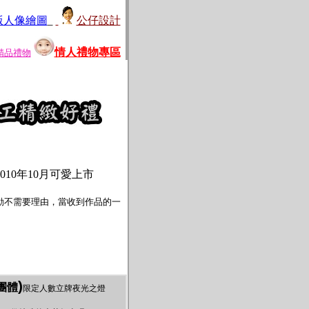
版人像繪圖
公仔設計
...這麼多年來這是我第一次收到真正的
生日禮物
啊........
之2故事離我的生日還有
情人禮物專區
精品禮物
010年10月可愛上市
動不需要理由
，當收到作品的一
)
團體
限定人數立牌夜光之燈