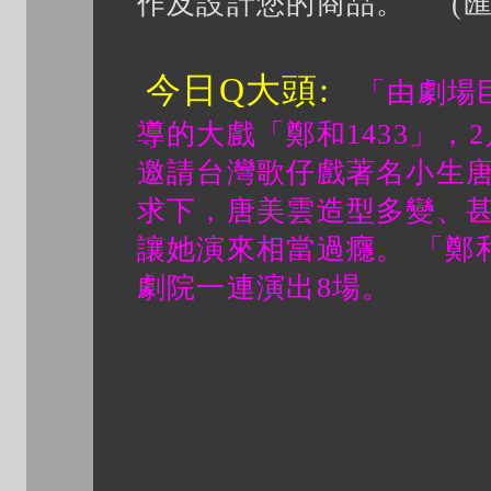
作及設計您的商品。 (匯款
今日Q大頭:
「由劇場巨
導的大戲「鄭和1433」
邀請台灣歌仔戲著名小生
求下，唐美雲造型多變、
讓她演來相當過癮。 「鄭和
劇院一連演出8場。