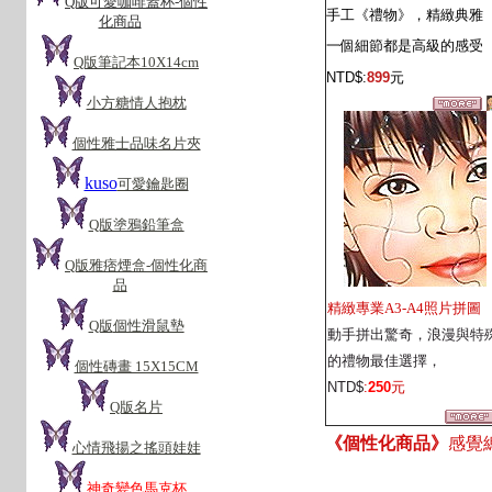
Q版可愛咖啡蓋杯-個性
手工《禮物》，精緻典雅
化商品
一個細節都是高級的感受
Q版筆記本10X14cm
NTD$:
899
元
小方糖情人抱枕
個性雅士品味名片夾
kuso
可愛鑰匙圈
Q版塗鴉鉛筆盒
Q版
雅痞煙盒-個性化商
品
精緻專業A3-A4照片拼圖
Q版
個性滑鼠墊
動手拼出驚奇，浪漫與特
的禮物最佳選擇，
個性磚畫 15X15CM
NTD$
:
250
元
Q版名片
《個性化商品》
感覺
心情飛揚之搖頭娃娃
神奇變色馬克杯