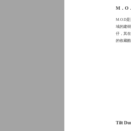
M．O．
M.O.D
域的建樹
仔，其在
的收藏酷
Tilt D