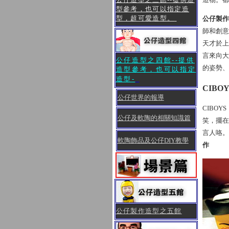
型參考，也可以指定造
型，超可愛造型。
公仔製作
師和創意
天才於上世
言來向大
公仔造型之四館--提供
的姿勢、
造型參考，也可以指定
造型
-
CIBOY
公仔世界的報導
CIBO
公仔及軟陶的相關知識篇
笑，擺在
言人咯。
軟陶
飾品及公仔DIY教學
作
公仔製作造型之五館