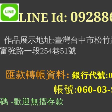
0928
LINE Id:
作品展示
地址
:臺灣台中市松竹
富強路一段254巷51號
匯款轉帳資料
:
銀行代號:0
060-03
帳號:
碼 -歡迎無摺存款