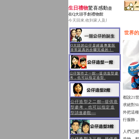
生日禮物
驚喜感動
盡
在Q大頭手創禮物館
今天回來,收到家人及朋友送的生日人物Q
世界的
Q大頭的公仔是經過專業與
非常認真的步驟完成的！
公
仔製作之一館--
提供造型參
考，也可以指定造型
都說21世
公仔造型之二館--提供造
求絕對Sl
型參考，也可以指定造
外把這種
型
請進參觀----
行服飾，
人們已經
造物。都
公仔造型之三館--提供造