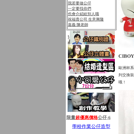
我若要做公仔
一定要找你們
也會介紹給別人哦
祝福貴公司 生意興隆
嘉義 陳老師
CIBO
歐洲杯系
列交換裝
哦！
限量
超優惠價格
公仔-6
學校作業公仔造型