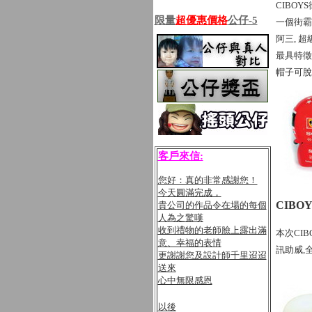
CIBO
限量
超優惠價格
公仔-5
一個街霸
阿三, 
最具特徵
帽子可脫
客戶來信:
您好：真的非常感謝您！
今天圓滿完成，
CIBO
貴公司的作品令在場的每個
人為之驚嘆
收到禮物的老師臉上露出滿
本次CI
意、幸福的表情
訊助威,
更謝謝您及設計師千里迢迢
送來
心中無限感恩
以後