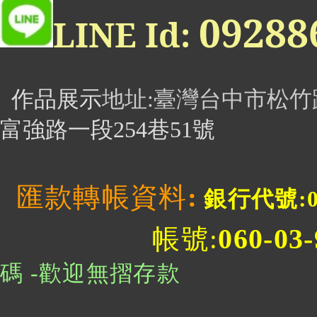
0928
LINE Id:
作品展示
地址
:臺灣台中市松竹
富強路一段254巷51號
匯款轉帳資料
:
銀行代號:0
060-03
帳號:
碼 -歡迎無摺存款