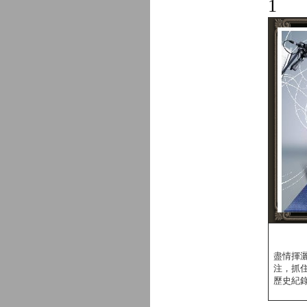
1
盡情揮
注，抓
歷史紀