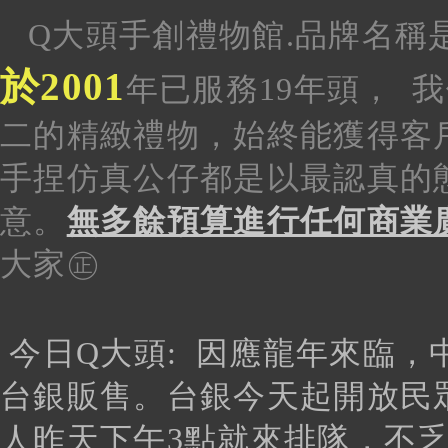
Q大頭手創禮物館.品牌名稱
於2001
年已服務19年頭
， 
二的精緻禮物，始終能獲得客
手捏仿真
公仔都是以最認真的
意。
無多餘預算進行任何商業
大家㊣
今日Q大頭:
因應龍年來臨，
台銀販售。台銀今天起開放民
人昨天下午3點就來排隊，不