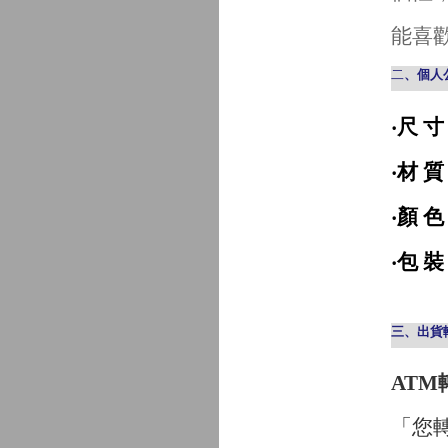
能喜
二
、
個人
‧尺 
‧材 
‧顏 
‧包 
三、出貨
AT
「您轉