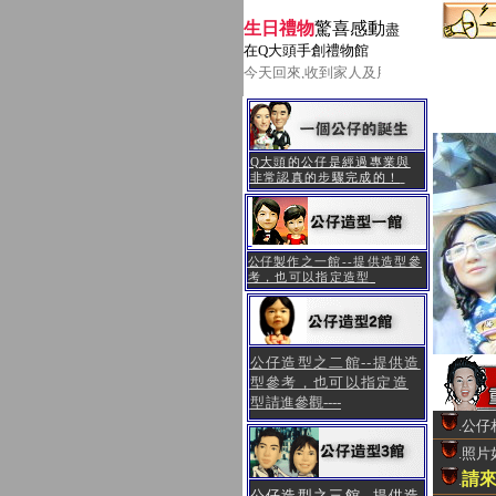
生日禮物
驚喜感動
盡
在Q大頭手創禮物館
今天回來,收到家人及朋友送的生日人物Q
Q大頭的公仔是經過專業與
非常認真的步驟完成的！
公
仔製作之一館--
提供造型參
考，也可以指定造型
公仔造型之二館--提供造
型參考，也可以指定造
型
請進參觀----
.公
.照
請來
.
公仔造型之三館--提供造