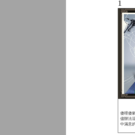
1
傻哩傻
儘辦法
中滿意