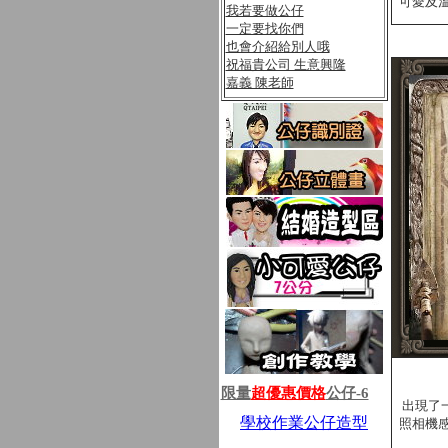
可愛及
我若要做公仔
一定要找你們
也會介紹給別人哦
祝福貴公司 生意興隆
嘉義 陳老師
限量
超優惠價格
公仔-6
出現了
學校作業公仔造型
照相機