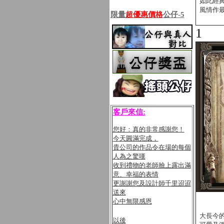
如此經
風情作
限量
超優惠價格
公仔-5
1
客戶來信:
您好：真的非常感謝您！
今天圓滿完成，
貴公司的作品令在場的每個
人為之驚嘆
收到禮物的老師臉上露出滿
意、幸福的表情
更謝謝您及設計師千里迢迢
送來
心中無限感恩
大長今的
以後