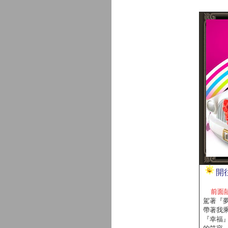
開
前面囍
駕著『
帶著我
『幸福