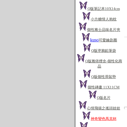
Q版筆記本10X14cm
小方糖情人抱枕
個性雅士品味名片夾
kuso
可愛鑰匙圈
Q版塗鴉鉛筆袋
Q版
雅痞煙盒-個性化商
品
Q版
個性滑鼠墊
個性磚畫 11X11CM
Q版名片
心情飛揚之搖頭娃娃
神奇變色馬克杯