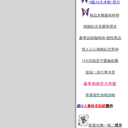
Q版A4大木框+照片
精品木雕藝術杯墊
精緻紀念音樂珠寶盒
豪華品味咖啡杯-個性商品
情人心心相映紀念對杯
Q大頭就是可愛鑰匙圈
加油！自行車水壺
豪華精緻照片拼圖
華麗個性海報掛軸
超Q
人像姓名貼紙
製作
客製化獨一無二
撲克