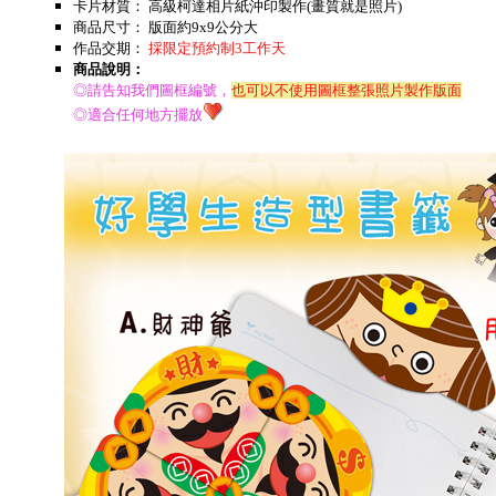
卡片材質： 高級柯達相片紙沖印製作(畫質就是照片)
商品尺寸： 版面約9x9公分大
作品交期：
採限定預約制3工作天
商品說明：
◎請告知我們圖框編號，
也可以不使用圖框整張照片製作版面
◎適合任何地方擺放