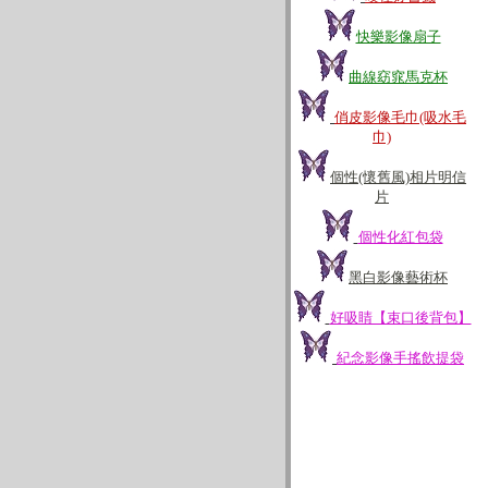
快樂影像扇子
曲線窈窕馬克杯
俏皮影像毛巾(吸水毛
巾)
個性(懷舊風)相片明信
片
個性化紅包袋
黑白影像藝術杯
好吸睛【束口後背包】
紀念影像手搖飲提袋