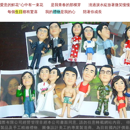
滿愛意的鮮花“心中有一束花 是我青春的那棵芽 澆過淚水綻放著微笑慢
福 每個
生日
都有驚喜 我的
禮物
是我的心 陪著你成長
國際有限公司經營管理非經本公司書面同意
,
請勿任意轉載網站內容。
繪製品及手工精緻禮物、圖像設計美工的專業製造商。
為目前國內評價最