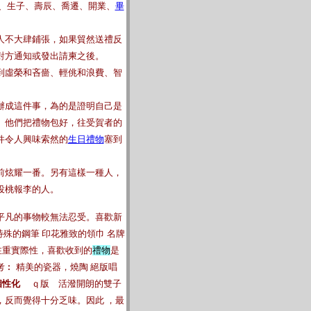
、生子、壽辰、喬遷、開業、
畢
人不大肆鋪張，如果貿然送禮反
對方通知或發出請柬之後。
到虛榮和吝嗇、輕佻和浪費、智
辦成這件事，為的是證明自己是
。他們把禮物包好，往受賀者的
件令人興味索然的
生日禮物
塞到
前炫耀一番。另有這樣一種人，
投桃報李的人。
平凡的事物較無法忍受。喜歡新
特殊的鋼筆 印花雅致的領巾 名牌
注重實際性，喜歡收到的
禮物
是
︰ 精美的瓷器，燒陶 絕版唱
個性化
ｑ版 活潑開朗的雙子
，反而覺得十分乏味。因此 ，最