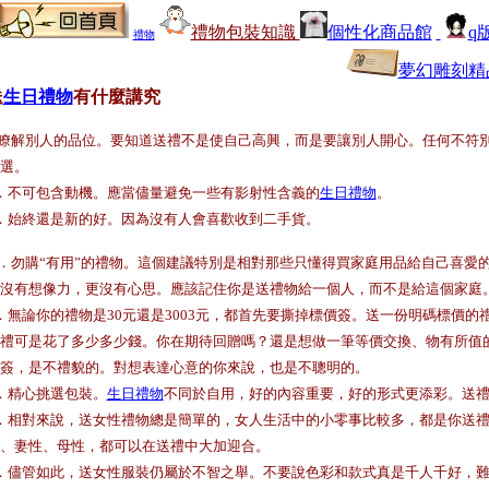
禮物包裝知識
個性化商品館
q
禮物
日人物Q版繪....大感動.語言貧乏的我不知道還能用什麼文字表達我的感激之情
夢幻雕刻精
送
生日禮物
有什麼講究
.瞭解別人的品位。要知道送禮不是使自己高興，而是要讓別人開心。任何不符
選。
．不可包含動機。應當儘量避免一些有影射性含義的
生日禮物
。
．始終還是新的好。因為沒有人會喜歡收到二手貨。
．勿購“有用”的禮物。這個建議特別是相對那些只懂得買家庭用品給自己喜愛
沒有想像力，更沒有心思。應該記住你是送禮物給一個人，而不是給這個家庭
．無論你的禮物是30元還是3003元，都首先要撕掉標價簽。送一份明碼標價
禮可是花了多少多少錢。你在期待回贈嗎？還是想做一筆等價交換、物有所值
簽，是不禮貌的。對想表達心意的你來說，也是不聰明的。
．精心挑選包裝。
生日禮物
不同於自用，好的內容重要，好的形式更添彩。送
．相對來說，送女性禮物總是簡單的，女人生活中的小零事比較多，都是你送
、妻性、母性，都可以在送禮中大加迎合。
．儘管如此，送女性服裝仍屬於不智之舉。不要說色彩和款式真是千人千好，