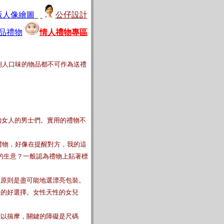
版人像繪圖
公仔設計
...這麼多年來這是我第一次收到真正的
生日禮物
啊........
之2故事離我的生日還有
品禮物
情人禮物專區
別人口味的物品都不可作為送禮
的女人的男士們。實用的禮物不
。
的禮物，好像在提醒對方，我的這
的生意？一般認為禮物上貼著標
禮原則是盡可能地選漂亮包裝。
禮的好選擇。女性天性的女兒
難以揣摩，關鍵的障礙是尺碼