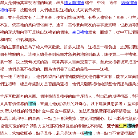
灣人是個極其重視送禮的民族，舉凡
情人節禮物
.端午、中秋、過年、
結婚禮物
禮物
等等，按照俗例，人們總是以送禮的方式來表示祝賀。
而，並不是親友有了上述喜事，便立刻準備送禮。有些人儘管有了喜事，但主
不妥。依當地的風尚習俗而行。通常，當你要向親友的喜事慶賀時，也必須等
禮的形式和內容可反映出送禮者的個性。
生日禮物
就像一面鏡子，從中可以看
和幽默、俗氣和無私。
禮的主要目的是為了給人帶來歡欣。許多人認為，送禮是一種負擔，之所以要
個有禮貌的人。這種人總是事到臨頭才急匆匆地跑到商店，隨便買上一件禮物
裏一塞，說上幾句祝賀的話，就算萬事大吉而交差了事。至於受禮者後來把這
裡，他們是毫不在意的。因為他們盡了自己的義務———送禮。
有一種「送禮者」，他們希望自己的禮物能夠證實他們非常富有，能在大家面
們送禮時，總是考慮對方是否能夠還禮，他們只願將禮物給那些他們認為能夠
羊座喜歡新奇的東西。個性熱情又積極的白羊座情人，對自己的期望很高，對
又具有價值感的
禮物
，來滿足他(她)強烈的好奇心。以下建議供您參考︰ 型式
水 型式特殊的珍珠別針 金牛座 金牛座情人，無法忍受浪費揮霍的事情發生，
以馬上就用得上的東西，一點也不會浪費掉，愈實用愈開心。以下建議供您參考
 舒服可愛的帽子 請對方去吃那家她常提起的餐廳也不錯呢。
雙子座
生日
禮物
情人，求知欲旺盛，點子又多，若只是送他一樣
禮物
，他一點也不會覺得新鮮