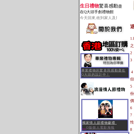
生日禮物
驚喜感動
盡
在Q大頭手創禮物館
今天回來,收到家人及朋友送的生
1
之
2
3
畢業禮物
的驚喜與感動盡在
4
Q大頭的設計中！
但
5
份
價
6
7
性
獨家情人節禮物獻禮
Q
版個人電影海報
8