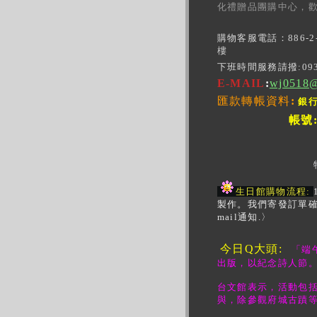
化禮贈品團購中心，
購物客服電話：
886-
樓
下班時間服務請撥:0932
E-MAIL
:
wj0518@
匯款轉帳資料
:
銀行
帳號
生日館購物流程:
製作。我們寄發訂單確
mail通知.〉
今日Q大頭:
「端
出版，以紀念詩人節
台文館表示，活動包括
與，除參觀府城古蹟