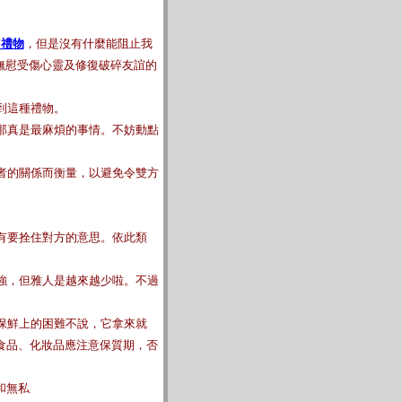
日禮物
，但是沒有什麼能阻止我
撫慰受傷心靈及修復破碎友誼的
到這種禮物。
那真是最麻煩的事情。不妨動點
者的關係而衡量，以避免令雙方
有要拴住對方的意思。依此類
強，但雅人是越來越少啦。不過
保鮮上的困難不說，它拿來就
食品、化妝品應注意保質期，否
和無私