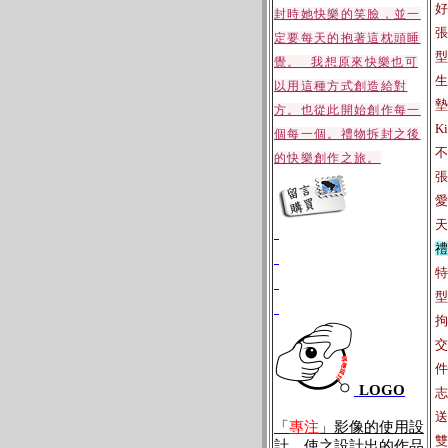
好
封時她快樂的笑臉，並一
張
定要每天的抱著這枕頭睡
型
覺。 我想原來快樂也可
生
以用這種方式創造給對
墊
方。也從此開始創作每一
K
個每一個。禮物拆封之後
不
的快樂創作之旅。
張
愛
天
禮
特
型
拘
交
件
LOGO
志
送
「
專注
」影像的使用設
雙
計，使之設計出的作品