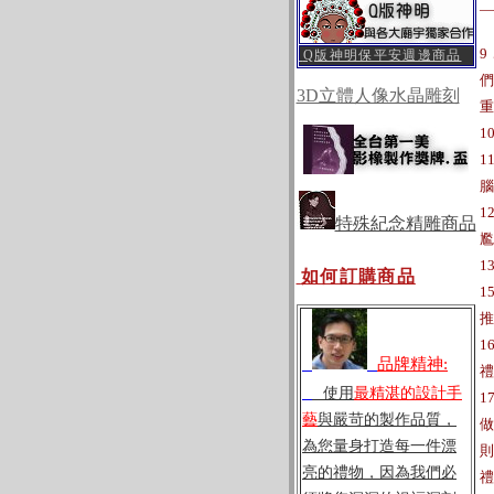
—
9
Q版神明保平安週邊商品
們
3D立體人像水晶雕刻
重
1
1
腦
1
特殊紀念精雕商品
尷
1
如何訂購商品
1
推
1
品牌精神:
禮
使用
最精湛的設計手
1
藝
與嚴苛的製作品質，
做
為您量身打造每一件漂
則
亮的禮物，因為我們必
禮