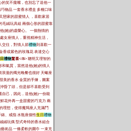
開心的笑不攏嘴，也別忘了送他一
巧物品 一套香水禮盒 多種口味
又戀家的甜蜜情人 ，喜歡家居
的毛絨玩具組 兩個心形的甜蜜靠
他(她)的虛榮心。 一個熱情的
處女座情人，重視精神生活，
人交往，對情人節
禮物
則喜歡一
金香或紫色的玫瑰花 表達交心
日
禮物
驚喜</B>
聰明又理智的
和氣質，當然送他(她)的情人
頓浪漫的燭光晚餐也很好 天蠍座
甜美的香水 金質的手煉，圖案
情沖昏了頭，但是卻不喜歡受到
自己，因此，送他(她)一份能
束鮮花外再一盒甜蜜的巧克力 兩
度的理想，使得魔羯座人充滿鬥
手錶、戒指 水瓶座個性
生日
禮物
毛絨絨玩偶 型式奇特的香水組合
藝術品 一條柔軟的圍巾 一束充