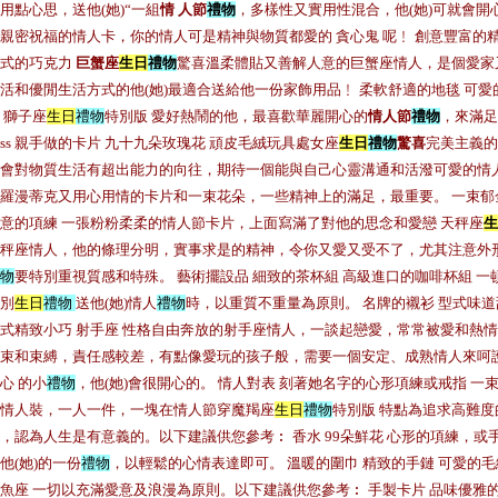
用點心思，送他(她)“一組
情 人節
禮物
，多樣性又實用性混合，他(她)可就會
親密祝福的情人卡，你的情人可是精神與物質都愛的 貪心鬼 呢﹗ 創意豐富的精
式的巧克力
巨蟹座
生日
禮物
驚喜溫柔體貼又善解人意的巨蟹座情人，是個愛家
活和優閒生活方式的他(她)最適合送給他一份家飾用品﹗ 柔軟舒適的地毯 可愛
 獅子座
生日
禮物
特別版 愛好熱鬧的他，最喜歡華麗開心的
情人節
禮物
，來滿足
iss 親手做的卡片 九十九朵玫瑰花 頑皮毛絨玩具處女座
生日
禮物
驚喜
完美主義的
會對物質生活有超出能力的向往，期待一個能與自己心靈溝通和活潑可愛的情
羅漫蒂克又用心用情的卡片和一束花朵，一些精神上的滿足，最重要。 一束郁
意的項練 一張粉粉柔柔的情人節卡片，上面寫滿了對他的思念和愛戀 天秤座
生
秤座情人，他的條理分明，實事求是的精神，令你又愛又受不了，尤其注意外形
物
要特別重視質感和特殊。 藝術擺設品 細致的茶杯組 高級進口的咖啡杯組 一
別
生日
禮物
送他(她)情人
禮物
時，以重質不重量為原則。 名牌的襯衫 型式味道
式精致小巧 射手座 性格自由奔放的射手座情人，一談起戀愛，常常被愛和熱
束和束縛，責任感較差，有點像愛玩的孩子般，需要一個安定、成熟情人來呵護
心 的小
禮物
，他(她)會很開心的。 情人對表 刻著她名字的心形項練或戒指 一
情人裝，一人一件，一塊在情人節穿魔羯座
生日
禮物
特別版 特點為追求高難
，認為人生是有意義的。以下建議供您參考︰ 香水 99朵鮮花 心形的項練，或
他(她)的一份
禮物
，以輕鬆的心情表達即可。 溫暖的圍巾 精致的手鏈 可愛的
魚座 一切以充滿愛意及浪漫為原則。以下建議供您參考︰ 手製卡片 品味優雅的