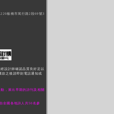
220板橋市篤行路
2
段
69
號
3
款
圖片經設計師確認品質良好足以
匯款之後請即刻電話通知或
活動，展出早期的詩刊及相關
來自全國各地詩人共50名參