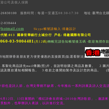
歡迎公司及個人採購
2-26830100
服務時間：每週一至週五
08:30-17:30
地址
:
臺灣台北縣
-038444
hotmail.com
Skype帳號請輸入:得趣設計
代號:013
國泰世華銀行土城分行
戶名: 得趣國際有限公司
060-03-9004481
:
(共12碼)
轉帳完請告知帳號後五碼 -歡迎無摺存
特地開辦香港朋友更方便更優惠的直接購買(點選看辦法)
1.客製化商品請先mail傳圖(照)片，並說明欲購之商品及數量。 2.
認及匯款通知相關報告。 3.收款之後開始製作及設計您的商品。 (
午節也是詩人節，台灣文學館不缺席，今年推出一系列詩展及詩人交流
。
6月12日、13日展開的「榴紅詩會在府城─2010台灣詩歌節」，邀請
等景點外，也舉辦詩人夜談，以詩進行交流。