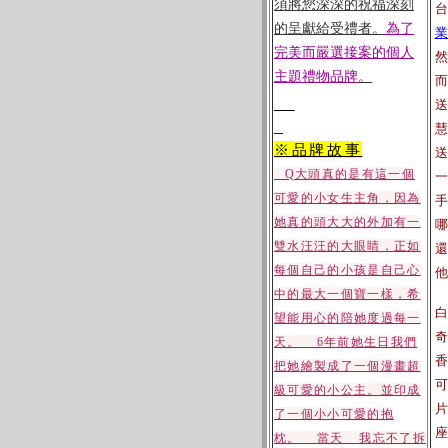
須將您深深的祝福深刻
台
的呈獻給受禮者。
為了
業
完美而嚴選接案的個人
然
主題禮物品牌
。
而
送
慧
※品牌故事
送
Q大頭真的是有這一個
一
可愛的小女生主角，因為
手
她真的頭大大的外加有一
哪
雙水汪汪的大眼睛，正如
還
每個自己的小孩是自己心
他
中的最大一個寶一樣，希
白
望能用心的陪她度過每一
奇
天。 6年前她生日我們
香
把她繪製成了一個漫畫超
可
級可愛的小公主。並印成
片
了一個小小可愛的抱
座
枕。 當天 我忘不了拆